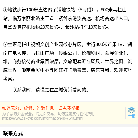
①地铁步行100米直达鸭子铺地铁站（5号线），800米马栏山
站。临万家丽北路主干道，紧邻京港澳高速、机场高速出入口，
自驾去黄花机场约20来fen钟、长沙站打车10来fen钟。
②坐落马栏山视频文创产业园核心片区，步行800米芒果TV、湖
南广电大楼、马栏山广场，传媒公司、影视剧组、会展企业扎
堆，商务接待商业氛围浓厚。文旅配套近在咫尺，世界之窗、海
底世界、湖南会展中心等网红打卡地覆盖，房东直租，欢迎实地
考察。
联系我时，请说是在星城优铺看到的。
如遇无效、虚假、诈骗信息，请点我举报
为了您的资金安全，请见面交易，切勿提前支付任何费用
举报
https://www.csxcyp.com/information-id-7540.html
联系方式