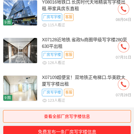
Y08016地铁口.长房时代天地精装写字楼出
租.带家具房东直租
厂房写字楼
客服
08月04日
9图
115人看过
X07128近地铁.省政fu商圈甲级写字楼280至
630平出租
厂房写字楼
客服
07月31日
126人看过
X07109超便宜！双地铁正电梯口.华美欧大
厦写字楼出租
厂房写字楼
客服
07月28日
9图
123人看过
查看全部厂房写字楼信息
免费发布一条厂房写字楼信息