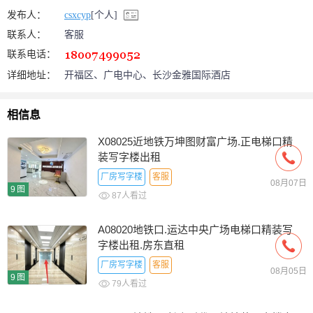
发布人：
csxcyp
[个人]
联系人：
客服
联系电话：
详细地址：
开福区、广电中心、长沙金雅国际酒店
相信息
X08025近地铁万坤图财富广场.正电梯口精
装写字楼出租
厂房写字楼
客服
08月07日
9图
87人看过
A08020地铁口.运达中央广场电梯口精装写
字楼出租.房东直租
厂房写字楼
客服
08月05日
9图
79人看过