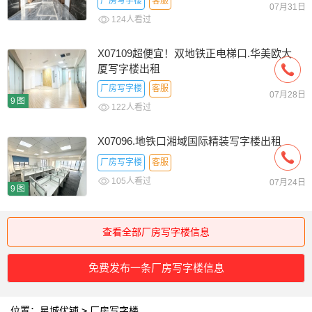
厂房写字楼
客服
07月31日
124人看过
X07109超便宜！双地铁正电梯口.华美欧大
厦写字楼出租
厂房写字楼
客服
07月28日
9图
122人看过
X07096.地铁口湘域国际精装写字楼出租
厂房写字楼
客服
105人看过
07月24日
9图
查看全部厂房写字楼信息
免费发布一条厂房写字楼信息
位置：
星城优铺
>
厂房写字楼