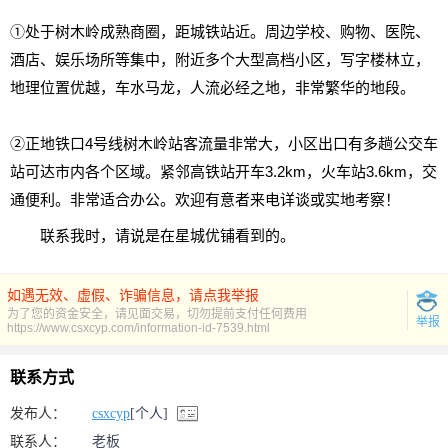
①处于树木岭成熟商圈，距城铁站近。周边学校、购物、医院、
酒店、娱乐场所等集中，附近多个大型高档小区，写字楼林立，
地理位置优越，车水马龙，人流必经之地，非常繁华的地段。
②正地铁口4号线树木岭站客流量非常大，小区出口有多趟公交车
站可达市内各个区域。紧邻高铁站开车3.2km，火车站3.6km，交
通便利。非常适合办公。欢迎有意者来电详谈或实地考察！
联系我时，请说是在星城优铺看到的。
如遇无效、虚假、诈骗信息，请点我举报
为了您的资金安全，请见面交易，切勿提前支付任何费用
举报
https://www.csxcyp.com/information-id-7539.html
联系方式
发布人：
csxcyp
[个人]
联系人：
老板