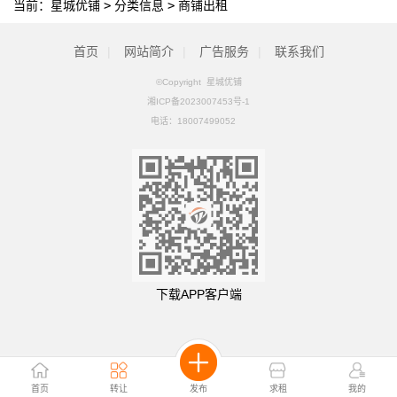
当前：
星城优铺
>
分类信息
>
商铺出租
首页
|
网站简介
|
广告服务
|
联系我们
©Copyright 星城优铺
湘ICP备2023007453号-1
电话：
18007499052
下载APP客户端
首页
转让
发布
求租
我的