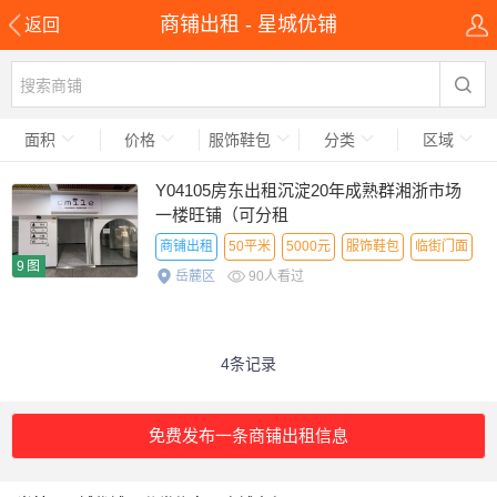
商铺出租 - 星城优铺
返回
面积
价格
服饰鞋包
分类
区域
Y04105房东出租沉淀20年成熟群湘浙市场
一楼旺铺（可分租
商铺出租
50平米
5000元
服饰鞋包
临街门面
9图
岳麓区
90人看过
4条记录
免费发布一条商铺出租信息