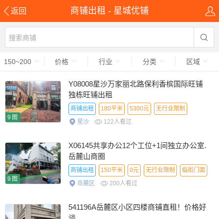
商铺出租 - 星城优铺
返回
150~200
价格
行业
分类
区域
Y08008星沙万家丽北路保利香槟国际旺铺
独栋旺铺出租
商铺出租
180平米
5300元
无行业限制
9图
星沙
122人看过
临街门面
X06145共享办公12个工位+1间独立办公室.
岳麓山商圈
商铺出租
150平米
0元
无行业限制
临街门面
9图
岳麓区
200人看过
普通信息
541196A岳麓区小区四楼商铺直租！价格好
谈