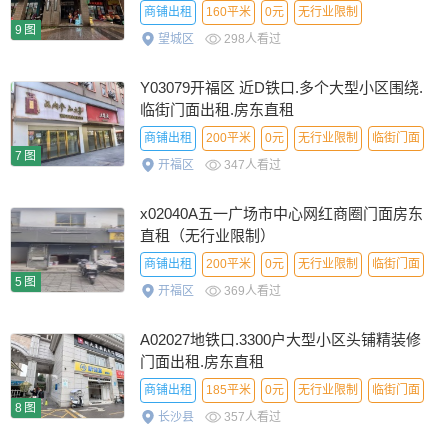
商铺出租
160平米
0元
无行业限制
9图
望城区
298人看过
普通信息
Y03079开福区 近D铁口.多个大型小区围绕.
临街门面出租.房东直租
商铺出租
200平米
0元
无行业限制
临街门面
7图
开福区
347人看过
x02040A五一广场市中心网红商圈门面房东
直租（无行业限制）
商铺出租
200平米
0元
无行业限制
临街门面
5图
开福区
369人看过
优选信息
精选信息
A02027地铁口.3300户大型小区头铺精装修
门面出租.房东直租
商铺出租
185平米
0元
无行业限制
临街门面
8图
长沙县
357人看过
普通信息