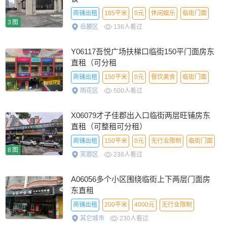
商铺出租
185平米
0元
休闲娱乐
临街门面
3图
岳麓区
138人看过
普通信息
Y06117吾悦广场扶梯口临街150平门面房东
直租（可分租
商铺出租
150平米
0元
餐饮美食
临街门面
雨花区
500人看过
X06079才子佳郡出入口临街两层旺铺房东
直租（可整租可分租）
商铺出租
150平米
0元
无行业限制
临街门面
8图
芙蓉区
238人看过
优选信息
精选信息
A06056多个小区围绕临街上下两层门面房
东直租
商铺出租
200平米
4000元
无行业限制
其它城市
230人看过
临街门面
普通信息