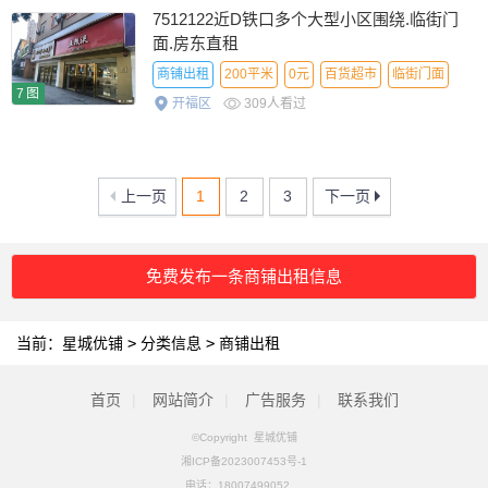
7512122近D铁口多个大型小区围绕.临街门
面.房东直租
商铺出租
200平米
0元
百货超市
临街门面
7图
开福区
309人看过
上一页
1
2
3
下一页
免费发布一条商铺出租信息
当前：
星城优铺
>
分类信息
>
商铺出租
首页
|
网站简介
|
广告服务
|
联系我们
©Copyright 星城优铺
湘ICP备2023007453号-1
电话：
18007499052