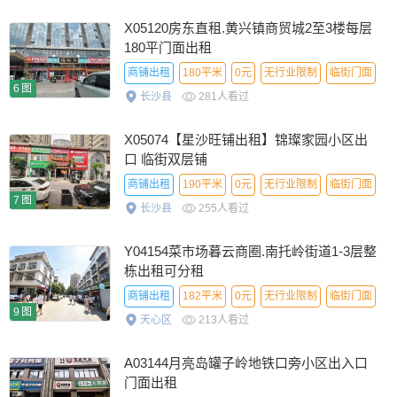
X05120房东直租.黄兴镇商贸城2至3楼每层
180平门面出租
商铺出租
180平米
0元
无行业限制
临街门面
6图
长沙县
281人看过
普通信息
X05074【星沙旺铺出租】锦璨家园小区出
口 临街双层铺
商铺出租
190平米
0元
无行业限制
临街门面
7图
长沙县
255人看过
普通信息
Y04154菜市场暮云商圈.南托岭街道1-3层整
栋出租可分租
商铺出租
182平米
0元
无行业限制
临街门面
9图
天心区
213人看过
A03144月亮岛罐子岭地铁口旁小区出入口
门面出租