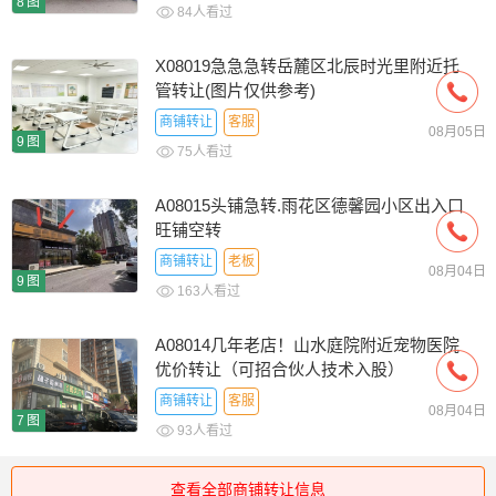
8图
84人看过
X08019急急急转岳麓区北辰时光里附近托
管转让(图片仅供参考)
商铺转让
客服
08月05日
9图
75人看过
A08015头铺急转.雨花区德馨园小区出入口
旺铺空转
商铺转让
老板
08月04日
9图
163人看过
A08014几年老店！山水庭院附近宠物医院
优价转让（可招合伙人技术入股）
商铺转让
客服
08月04日
7图
93人看过
查看全部商铺转让信息