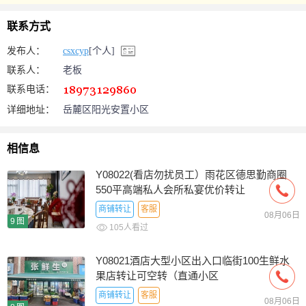
联系方式
发布人：
csxcyp
[个人]
联系人：
老板
联系电话：
详细地址：
岳麓区阳光安置小区
相信息
Y08022(看店勿扰员工）雨花区德思勤商圈
550平高端私人会所私宴优价转让
商铺转让
客服
08月06日
9图
105人看过
Y08021酒店大型小区出入口临街100生鲜水
果店转让可空转（直通小区
商铺转让
客服
08月06日