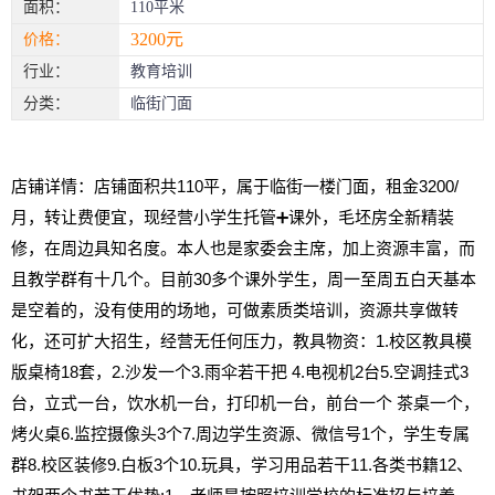
面积：
110平米
3200元
价格：
行业：
教育培训
分类：
临街门面
店铺详情：店铺面积共110平，属于临街一楼门面，租金3200/
月，转让费便宜，现经营小学生托管➕课外，毛坯房全新精装
修，在周边具知名度。本人也是家委会主席，加上资源丰富，而
且教学群有十几个。目前30多个课外学生，周一至周五白天基本
是空着的，没有使用的场地，可做素质类培训，资源共享做转
化，还可扩大招生，经营无任何压力，教具物资：1.校区教具模
版桌椅18套，2.沙发一个3.雨伞若干把 4.电视机2台5.空调挂式3
台，立式一台，饮水机一台，打印机一台，前台一个 茶桌一个，
烤火桌6.监控摄像头3个7.周边学生资源、微信号1个，学生专属
群8.校区装修9.白板3个10.玩具，学习用品若干11.各类书籍12、