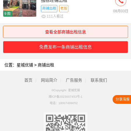
独栋旺铺出租
商铺出租
老板
08月03日
9图
111人看过
查看全部商铺出租信息
免费发布一条商铺出租信息
位置：
星城优铺
>
商铺出租
首页
|
网站简介
|
广告服务
|
联系我们
©Copyright 星城优铺
湘ICP备2023007453号-1
分享海报
电话：
18007499052