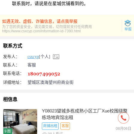
联系我时，请说是在星城优铺看到的。
如遇无效、虚假、诈骗信息，请点我举报
为了您的资金安全，请见面交易，切勿提前支付任何费用
举报
https://www.csxcyp.com/information-id-7390.html
联系方式
发布人：
csxcyp
[个人]
联系人：
客服
联系电话：
详细地址：
望城区澳海望州府商业街
相信息
Y08023望城多栋成熟小区工厂Xue校围绕整
栋场地宾馆出租
商铺出租
客服
08月06日
9图