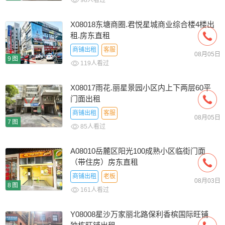
98人看过
X08018东塘商圈.君悦星城商业综合楼4楼出
租.房东直租
商铺出租
客服
08月05日
9图
119人看过
X08017雨花.丽星景园小区内上下两层60平
门面出租
商铺出租
客服
08月05日
7图
85人看过
A08010岳麓区阳光100成熟小区临街门面
（带住房）房东直租
商铺出租
老板
08月03日
8图
161人看过
Y08008星沙万家丽北路保利香槟国际旺铺