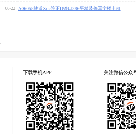
06-22
A06058铁道Xue院正D铁口386平精装修写字楼出租
（拎包办公也可商用
[7图]
餐
下载手机APP
关注微信公众