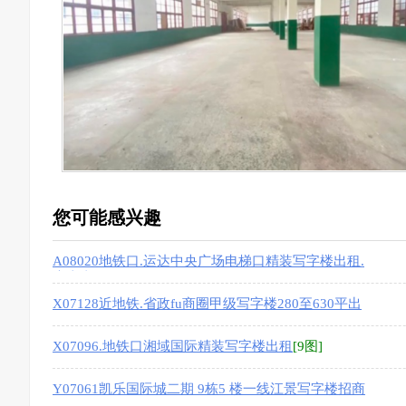
您可能感兴趣
A08020地铁口.运达中央广场电梯口精装写字楼出租.
房东直租
[9图]
X07128近地铁.省政fu商圈甲级写字楼280至630平出
租
X07096.地铁口湘域国际精装写字楼出租
[9图]
Y07061凯乐国际城二期 9栋5 楼一线江景写字楼招商
[9图]