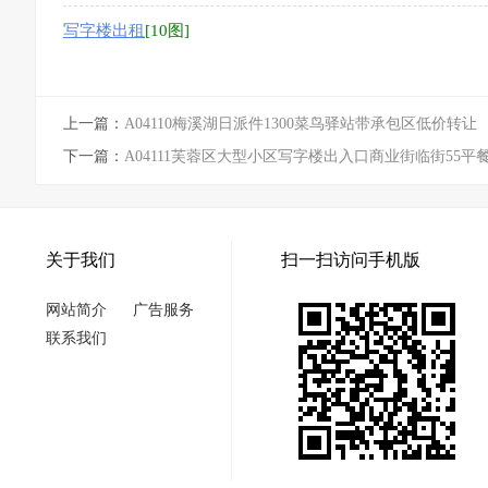
写字楼出租
[10图]
上一篇：
A04110梅溪湖日派件1300菜鸟驿站带承包区低价转让
下一篇：
A04111芙蓉区大型小区写字楼出入口商业街临街55平
关于我们
扫一扫访问手机版
网站简介
广告服务
联系我们