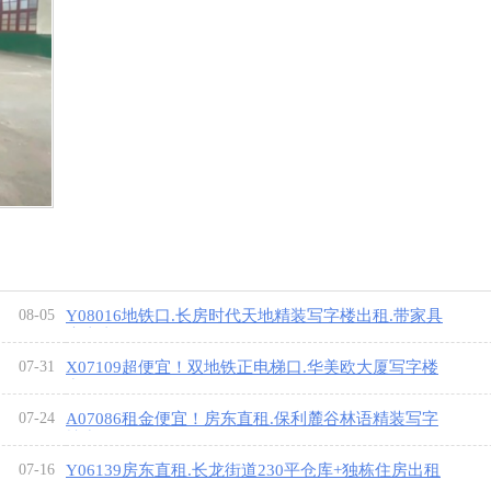
08-05
Y08016地铁口.长房时代天地精装写字楼出租.带家具
房东直租
[9图]
07-31
X07109超便宜！双地铁正电梯口.华美欧大厦写字楼
出租
[9图]
07-24
A07086租金便宜！房东直租.保利麓谷林语精装写字
楼出租
[9图]
07-16
Y06139房东直租.长龙街道230平仓库+独栋住房出租
[9图]