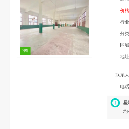
价
行
分
区
7图
地
联系
电
星
均