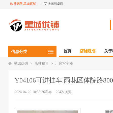
欢迎来到星城优铺！
收藏到桌面
首页
店铺租售
关于
信息分类
星城优铺
>
店铺租售
>
厂房写字楼
Y04106可进挂车.雨花区体院路8
2026-04-20 10:55:36发布
204次浏览
面