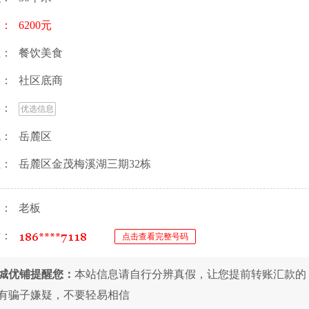
格：
6200元
业：
餐饮美食
类：
社区底商
类：
优选信息
域：
岳麓区
址：
岳麓区金茂梅溪湖三期32栋
人：
老板
话：
点击查看完整号码
城优铺提醒您：
本站信息请自行分辨真假，让您提前转账汇款的
有骗子嫌疑，不要轻易相信