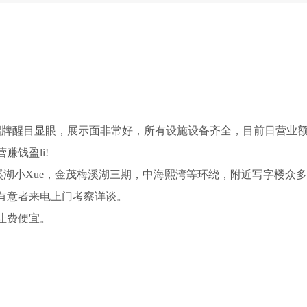
年，招牌醒目显眼，展示面非常好，所有设施设备齐全，目前日营业
钱盈li!
溪湖小Xue，金茂梅溪湖三期，中海熙湾等环绕，附近写字楼众
有意者来电上门考察详谈。
让费便宜。