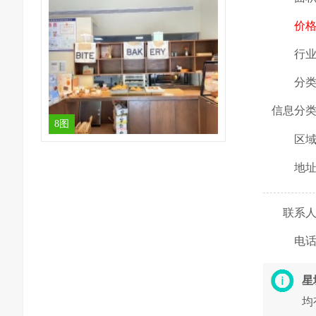
价
行
分
信息分
8图
区
地
联系
电
星
均