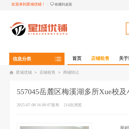
欢迎来到星城优铺！
收藏到桌面
首页
店铺租售
关于
信息分类
星城优铺
>
店铺租售
>
商铺转让
557045岳麓区梅溪湖多所Xue
2025-07-08 16:00:07发布
214次浏览
面